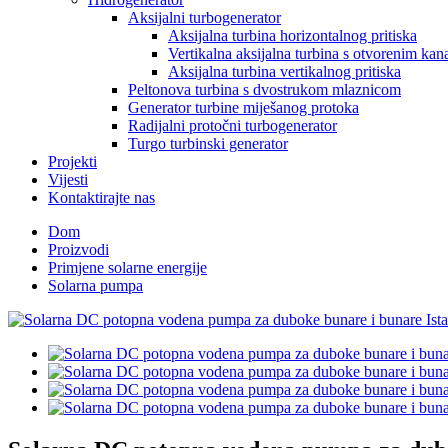
Aksijalni turbogenerator
Aksijalna turbina horizontalnog pritiska
Vertikalna aksijalna turbina s otvorenim ka
Aksijalna turbina vertikalnog pritiska
Peltonova turbina s dvostrukom mlaznicom
Generator turbine miješanog protoka
Radijalni protočni turbogenerator
Turgo turbinski generator
Projekti
Vijesti
Kontaktirajte nas
Dom
Proizvodi
Primjene solarne energije
Solarna pumpa