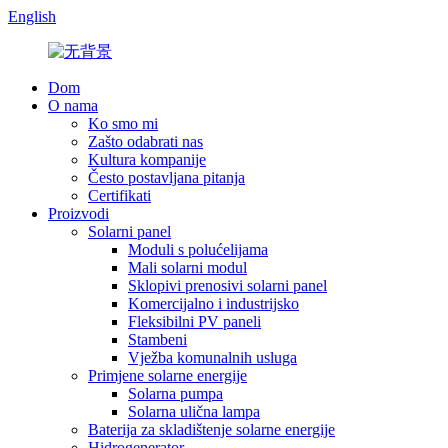
English
Dom
O nama
Ko smo mi
Zašto odabrati nas
Kultura kompanije
Često postavljana pitanja
Certifikati
Proizvodi
Solarni panel
Moduli s polućelijama
Mali solarni modul
Sklopivi prenosivi solarni panel
Komercijalno i industrijsko
Fleksibilni PV paneli
Stambeni
Vježba komunalnih usluga
Primjene solarne energije
Solarna pumpa
Solarna ulična lampa
Baterija za skladištenje solarne energije
Hidrogenerator