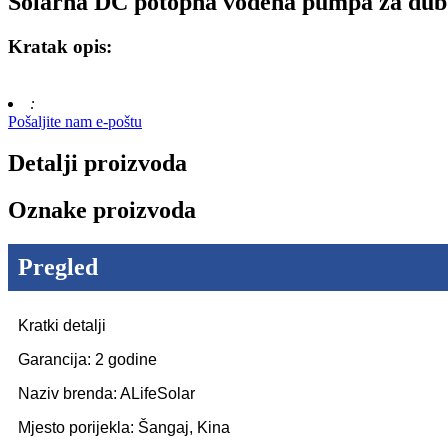
Solarna DC potopna vodena pumpa za dub
Kratak opis:
:
Pošaljite nam e-poštu
Detalji proizvoda
Oznake proizvoda
Pregled
Kratki detalji
Garancija: 2 godine
Naziv brenda: ALifeSolar
Mjesto porijekla: Šangaj, Kina