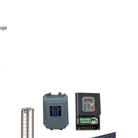
ruje
4