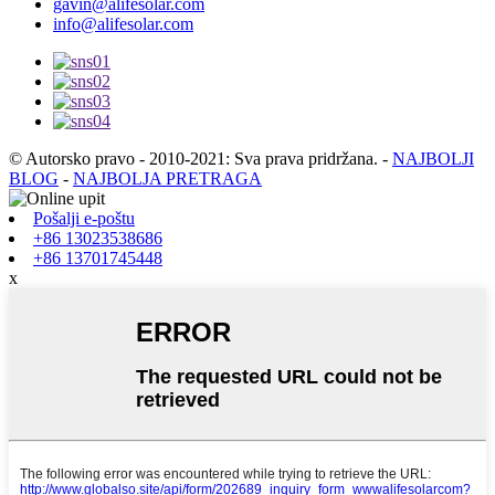
gavin@alifesolar.com
info@alifesolar.com
© Autorsko pravo - 2010-2021: Sva prava pridržana.
-
NAJBOLJI
BLOG
-
NAJBOLJA PRETRAGA
Pošalji e-poštu
+86 13023538686
+86 13701745448
x