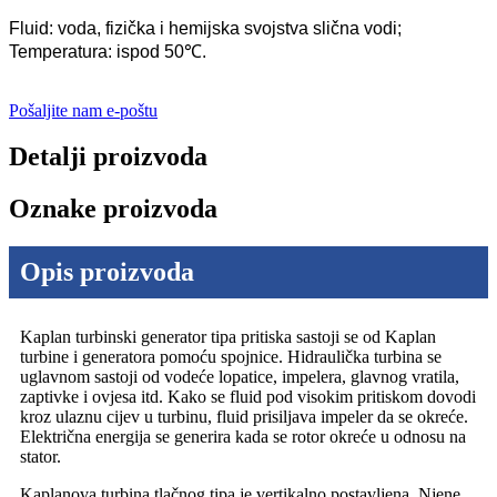
Fluid: voda, fizička i hemijska svojstva slična vodi;
Temperatura: ispod 50℃.
Pošaljite nam e-poštu
Detalji proizvoda
Oznake proizvoda
Opis proizvoda
Kaplan turbinski generator tipa pritiska sastoji se od Kaplan
turbine i generatora pomoću spojnice. Hidraulička turbina se
uglavnom sastoji od vodeće lopatice, impelera, glavnog vratila,
zaptivke i ovjesa itd. Kako se fluid pod visokim pritiskom dovodi
kroz ulaznu cijev u turbinu, fluid prisiljava impeler da se okreće.
Električna energija se generira kada se rotor okreće u odnosu na
stator.
Kaplanova turbina tlačnog tipa je vertikalno postavljena. Njene