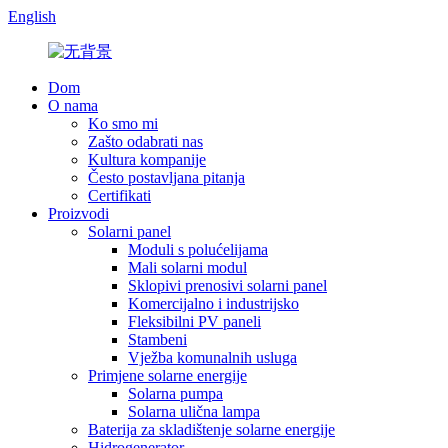
English
Dom
O nama
Ko smo mi
Zašto odabrati nas
Kultura kompanije
Često postavljana pitanja
Certifikati
Proizvodi
Solarni panel
Moduli s polućelijama
Mali solarni modul
Sklopivi prenosivi solarni panel
Komercijalno i industrijsko
Fleksibilni PV paneli
Stambeni
Vježba komunalnih usluga
Primjene solarne energije
Solarna pumpa
Solarna ulična lampa
Baterija za skladištenje solarne energije
Hidrogenerator