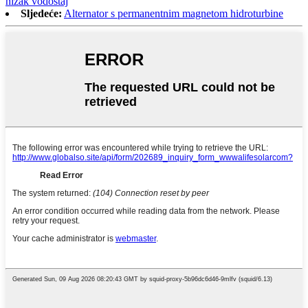
nizak vodostaj
Sljedeće:
Alternator s permanentnim magnetom hidroturbine