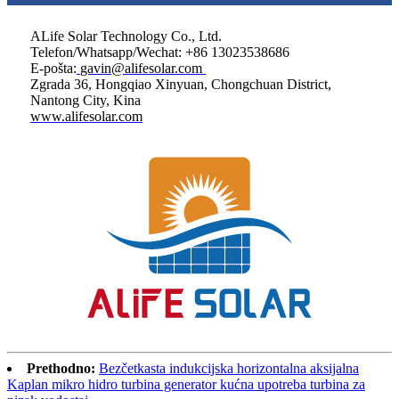
ALife Solar Technology Co., Ltd.
Telefon/Whatsapp/Wechat: +86 13023538686
E-pošta:
gavin@alifesolar.com
Zgrada 36, ​​Hongqiao Xinyuan, Chongchuan District,
Nantong City, Kina
www.alifesolar.com
Prethodno:
Bezčetkasta indukcijska horizontalna aksijalna
Kaplan mikro hidro turbina generator kućna upotreba turbina za