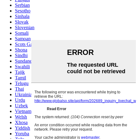
Serbian
Sesotho
Sinhala
Slovak
Slovenian
Somali
Samoan
Scots Gaelic
Shona
Sindhi
Sundanese
Swahili
Tajik
Tamil
Telugu
Thai
Ukrainian
Urdu
Uzbek
Vietnamese
Welsh
Xhosa
Yiddish
Yoruba