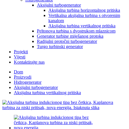
Aksijalni turbogenerator
Aksijalna turbina horizontalnog pritiska
Vertikalna aksijalna turbina s otvorenim
kanalom
Aksijalna turbina vertikalnog pritiska
Peltonova turbina s dvostrukom mlaznicom
Generator turbine miješanog protoka
Radijalni protočni turbogenerator
Turgo turbinski generator
Projekti
Vijesti
Kontaktirajte nas
Dom
Proizvodi
Hidrogenerator
Aksijalni turbogenerator
Aksijalna turbina vertikalnog pritiska